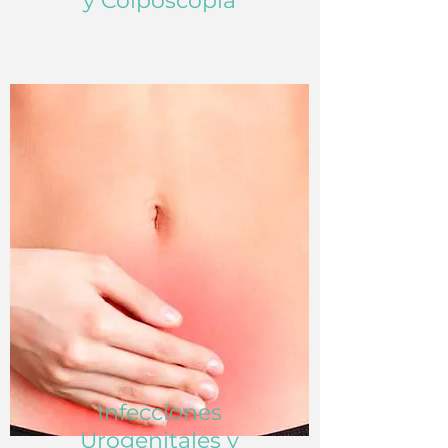
y Colposcopía
Infecciones
Urogenitales y