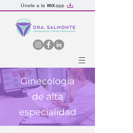
Únete a la
app
Ginecología
de alta
e
specialidad